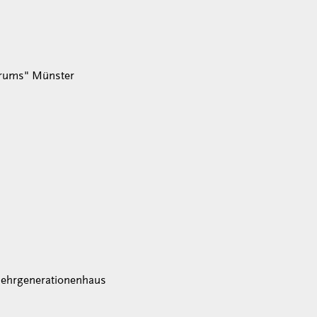
trums" Münster
m Mehrgenerationenhaus