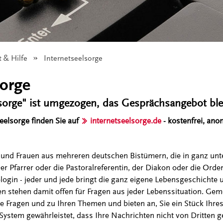
t & Hilfe
Angezeigt:
Internetseelsorge
sorge
sorge" ist umgezogen, das Gesprächsangebot ble
elsorge finden Sie auf
internetseelsorge.de
- kostenfrei, ano
 und Frauen aus mehreren deutschen Bistümern, die in ganz unt
Der Pfarrer oder die Pastoralreferentin, der Diakon oder die Ord
login - jeder und jede bringt die ganz eigene Lebensgeschichte
n stehen damit offen für Fragen aus jeder Lebenssituation. Ge
re Fragen und zu Ihren Themen und bieten an, Sie ein Stück Ihre
System gewährleistet, dass Ihre Nachrichten nicht von Dritten 