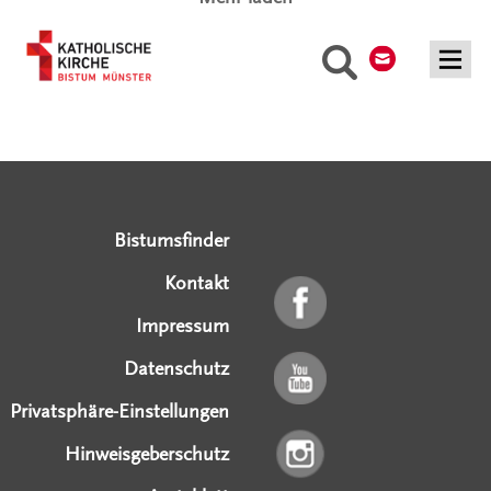
Kontakt
Suche
Serviceangebote
Social Media Angebote
Externe Links
Bistumsfinder
Kontakt
Impressum
Datenschutz
Privatsphäre-Einstellungen
Hinweisgeberschutz