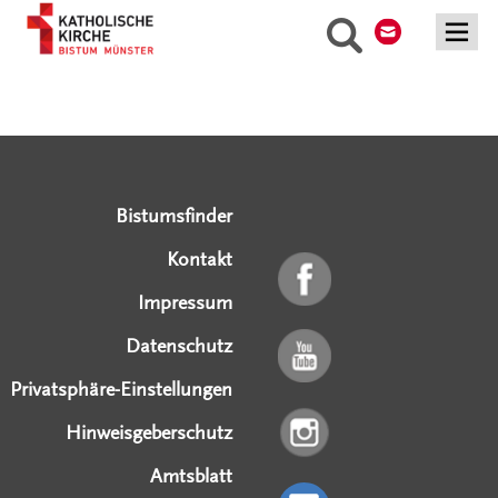
Kontakt
Suche
Serviceangebote
Social Media Angebote
Externe Links
Bistumsfinder
Kontakt
Impressum
Datenschutz
Privatsphäre-Einstellungen
Hinweisgeberschutz
Amtsblatt