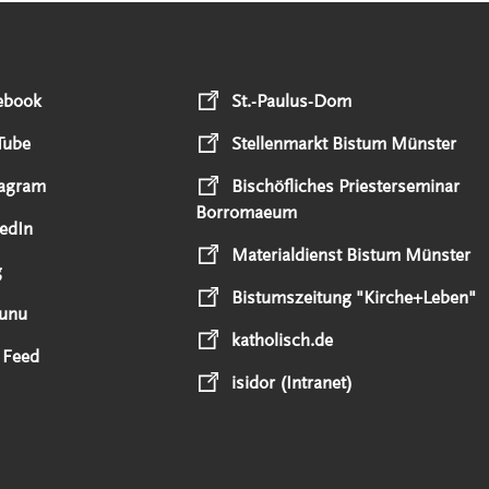
ebook
St.-Paulus-Dom
Tube
Stellenmarkt Bistum Münster
tagram
Bischöfliches Priesterseminar
Borromaeum
edIn
Materialdienst Bistum Münster
g
Bistumszeitung "Kirche+Leben"
unu
katholisch.de
 Feed
isidor (Intranet)