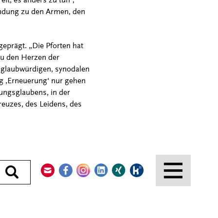
endung zu den Armen, den
geprägt. „Die Pforten hat
 zu den Herzen der
, glaubwürdigen, synodalen
ng ,Erneuerung‘ nur gehen
ungsglaubens, in der
euzes, des Leidens, des
Kontakt
Facebook
Instagram
LinkedIn
Xing
Kununu
Durchsuchen