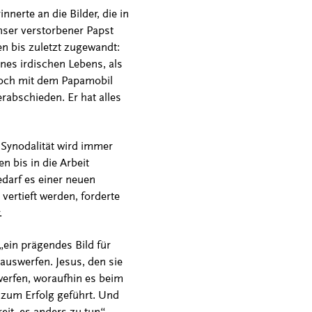
nerte an die Bilder, die in
nser verstorbener Papst
n bis zuletzt zugewandt:
nes irdischen Lebens, als
 noch mit dem Papamobil
abschieden. Er hat alles
 Synodalität wird immer
n bis in die Arbeit
darf es einer neuen
vertieft werden, forderte
.
„ein prägendes Bild für
 auswerfen. Jesus, den sie
werfen, woraufhin es beim
 zum Erfolg geführt. Und
it, es anders zu tun“,