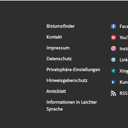
Serviceangebote
Social Media Angebote
Externe Links
Bistumsfinder
Fac
Kontakt
You
Impressum
Ins
Datenschutz
Link
Privatsphäre-Einstellungen
Xin
Hinweisgeberschutz
Kun
Amtsblatt
RSS
Informationen in Leichter
Sprache