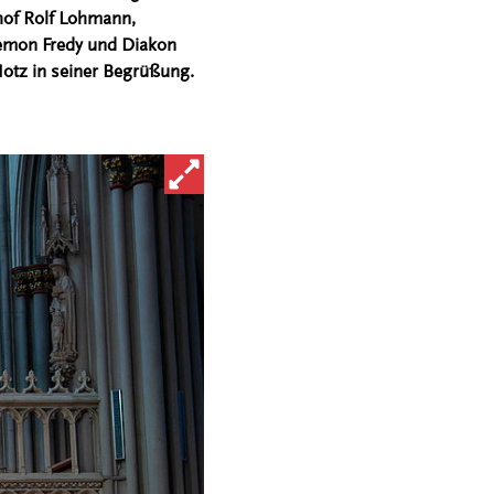
hof Rolf Lohmann,
eemon Fredy und Diakon
otz in seiner Begrüßung.
Bild in vergrößerter Ansicht