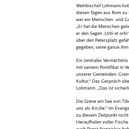
Weihbischof Lohmann hob in
diesen Tagen aus Rom zu s
war ein Menschen- und Go
„Er hat die Menschen gelie
er den Segen ,Urbi et orb
über den Petersplatz gefa
gegeben, seine ganze ihm 
Ein zentrales Vermächtnis 
mit seinem Pontifikat in V
unserer Gemeinden, Gremi
Kultur.“ Das Gespräch über
Lohmann. „Das ist sicherli
Die Szene am See von Tiber
uns als Kirche.“ Im Evange
zu diesem Zeitpunkt nicht
Heraufholen voller Fische
auch Papst Franziskus hab