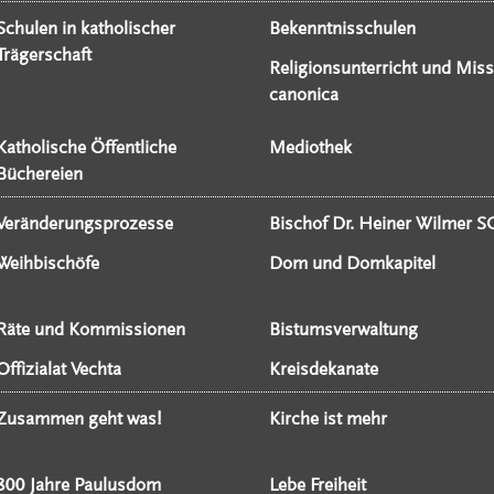
Schulen in katholischer
Bekenntnisschulen
Trägerschaft
Religionsunterricht und Miss
canonica
Katholische Öffentliche
Mediothek
Büchereien
Veränderungsprozesse
Bischof Dr. Heiner Wilmer S
Weihbischöfe
Dom und Domkapitel
Räte und Kommissionen
Bistumsverwaltung
Offizialat Vechta
Kreisdekanate
Zusammen geht was!
Kirche ist mehr
800 Jahre Paulusdom
Lebe Freiheit