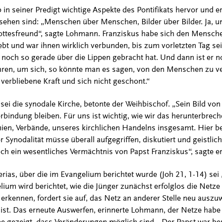
 seiner Predigt wichtige Aspekte des Pontifikats hervor und erin
ehen sind: „Menschen über Menschen, Bilder über Bilder. Ja, u
ttesfreund“, sagte Lohmann. Franziskus habe sich den Mensche
bt und war ihnen wirklich verbunden, bis zum vorletzten Tag sei
i‘ noch so gerade über die Lippen gebracht hat. Und dann ist er
hren, um sich, so könnte man es sagen, von den Menschen zu ver
verbliebene Kraft und sich nicht geschont.“
sei die synodale Kirche, betonte der Weihbischof. „Sein Bild von
erbindung bleiben. Für uns ist wichtig, wie wir das herunterbreche
en, Verbände, unseres kirchlichen Handelns insgesamt. Hier be
 Synodalität müsse überall aufgegriffen, diskutiert und geistlich 
ch ein wesentliches Vermächtnis von Papst Franziskus“, sagte er
ias, über die im Evangelium berichtet wurde (Joh 21, 1-14) sei 
lium wird berichtet, wie die Jünger zunächst erfolglos die Netze
 erkennen, fordert sie auf, das Netz an anderer Stelle neu auszu
 ist. Das erneute Auswerfen, erinnerte Lohmann, der Netze habe
e gezeigt, dass Veränderungen möglich sind. „Der Papst war bere