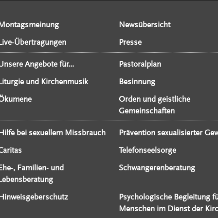
Montagsmeinung
Newsübersicht
Live-Übertragungen
Presse
Unsere Angebote für...
Pastoralplan
Liturgie und Kirchenmusik
Besinnung
Ökumene
Orden und geistliche
Gemeinschaften
Hilfe bei sexuellem Missbrauch
Prävention sexualisierter Gew
Caritas
Telefonseelsorge
Ehe-, Familien- und
Schwangerenberatung
Lebensberatung
Hinweisgeberschutz
Psychologische Begleitung f
Menschen im Dienst der Kir