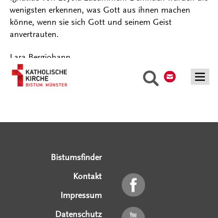
wenigsten erkennen, was Gott aus ihnen machen
könne, wenn sie sich Gott und seinem Geist
anvertrauten.
Lara Bergjohann
Kontakt
Suche
Serviceangebote
Social Media Angebote
Externe Links
Bistumsfinder
Kontakt
Impressum
Datenschutz