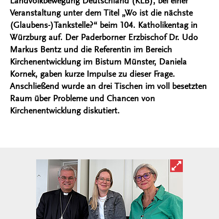
Landvolkbewegung Deutschland (KLB), bei einer
Veranstaltung unter dem Titel „Wo ist die nächste
(Glaubens-)Tankstelle?“ beim 104. Katholikentag in
Würzburg auf. Der Paderborner Erzbischof Dr. Udo
Markus Bentz und die Referentin im Bereich
Kirchenentwicklung im Bistum Münster, Daniela
Kornek, gaben kurze Impulse zu dieser Frage.
Anschließend wurde an drei Tischen im voll besetzten
Raum über Probleme und Chancen von
Kirchenentwicklung diskutiert.
Bild in ver