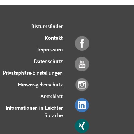
Serviceangebote
Social Media Angebote
Externe Links
Bistumsfinder
Kontakt
Impressum
Datenschutz
Privatsphäre-Einstellungen
Hinweisgeberschutz
Amtsblatt
Informationen in Leichter
Sprache