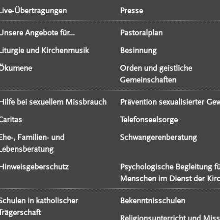
Live-Übertragungen
Presse
Unsere Angebote für...
Pastoralplan
Liturgie und Kirchenmusik
Besinnung
Ökumene
Orden und geistliche
Gemeinschaften
Hilfe bei sexuellem Missbrauch
Prävention sexualisierter Gew
Caritas
Telefonseelsorge
Ehe-, Familien- und
Schwangerenberatung
Lebensberatung
Hinweisgeberschutz
Psychologische Begleitung f
Menschen im Dienst der Kir
Schulen in katholischer
Bekenntnisschulen
Trägerschaft
Religionsunterricht und Miss