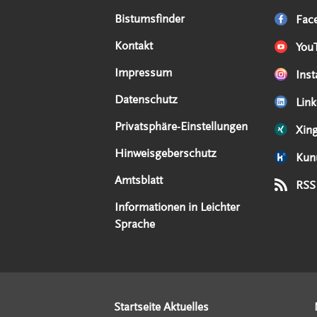
Serviceangebote
Social Media Angebote
Externe Links
Bistumsfinder
Fac
Kontakt
You
Impressum
Ins
Datenschutz
Link
Privatsphäre-Einstellungen
Xin
Hinweisgeberschutz
Kun
Amtsblatt
RSS
Informationen in Leichter
Sprache
Startseite Aktuelles