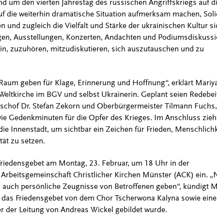
nd um den vierten Jahrestag des russischen Angriffskriegs auf d
auf die weiterhin dramatische Situation aufmerksam machen, Soli
 und zugleich die Vielfalt und Stärke der ukrainischen Kultur si
gen, Ausstellungen, Konzerten, Andachten und Podiumsdiskuss
n, zuzuhören, mitzudiskutieren, sich auszutauschen und zu
um geben für Klage, Erinnerung und Hoffnung“, erklärt Mariy
Weltkirche im BGV und selbst Ukrainerin. Geplant seien Redebei
schof Dr. Stefan Zekorn und Oberbürgermeister Tilmann Fuchs,
ie Gedenkminuten für die Opfer des Krieges. Im Anschluss zieht
ie Innenstadt, um sichtbar ein Zeichen für Frieden, Menschlichk
tät zu setzen.
iedensgebet am Montag, 23. Februar, um 18 Uhr in der
 Arbeitsgemeinschaft Christlicher Kirchen Münster (ACK) ein. 
auch persönliche Zeugnisse von Betroffenen geben“, kündigt M
d das Friedensgebet von dem Chor Tscherwona Kalyna sowie eine
er der Leitung von Andreas Wickel gebildet wurde.