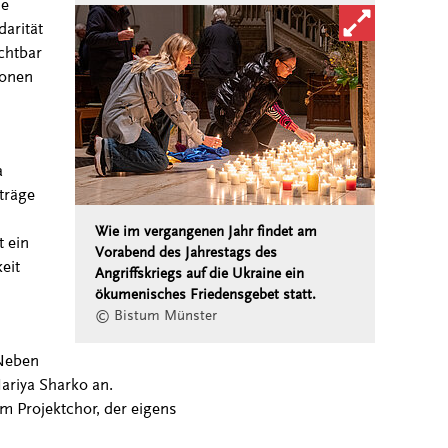
ie
Bild in vergröß
darität
chtbar
ionen
a
träge
Wie im vergangenen Jahr findet am
 ein
Vorabend des Jahrestags des
eit
Angriffskriegs auf die Ukraine ein
ökumenisches Friedensgebet statt.
© Bistum Münster
„Neben
ariya Sharko an.
m Projektchor, der eigens