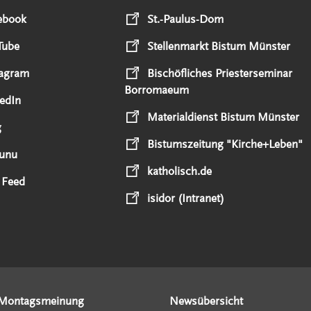
ebook
St.-Paulus-Dom
Tube
Stellenmarkt Bistum Münster
tagram
Bischöfliches Priesterseminar
Borromaeum
edIn
Materialdienst Bistum Münster
g
Bistumszeitung "Kirche+Leben"
unu
katholisch.de
 Feed
isidor (Intranet)
Montagsmeinung
Newsübersicht