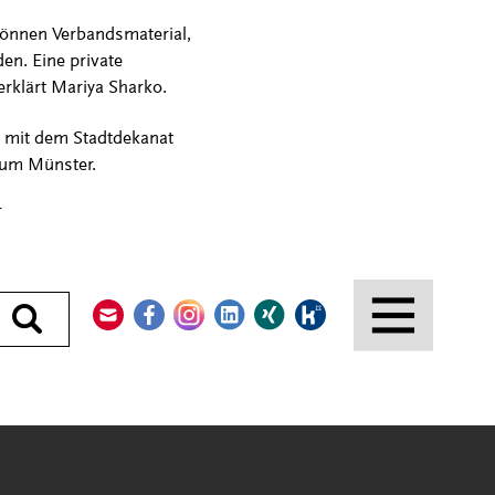
 können Verbandsmaterial,
n. Eine private
 erklärt Mariya Sharko.
t mit dem Stadtdekanat
tum Münster.
Kontakt
Facebook
Instagram
LinkedIn
Xing
Kununu
Durchsuchen