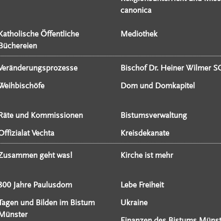
canonica
Katholische Öffentliche
Mediothek
Büchereien
Veränderungsprozesse
Bischof Dr. Heiner Wilmer S
Weihbischöfe
Dom und Domkapitel
Räte und Kommissionen
Bistumsverwaltung
Offizialat Vechta
Kreisdekanate
Zusammen geht was!
Kirche ist mehr
800 Jahre Paulusdom
Lebe Freiheit
Tagen und Bilden im Bistum
Ukraine
Münster
Finanzen des Bistums Münst