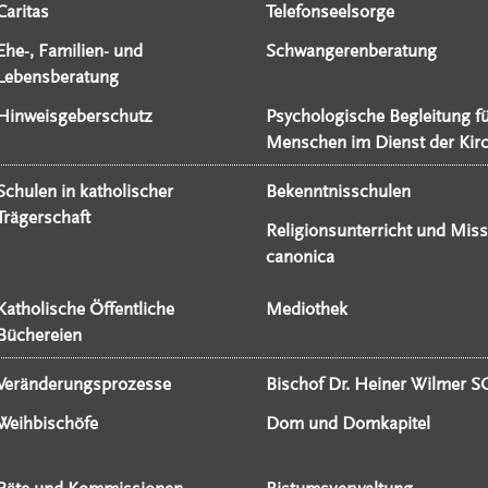
Caritas
Telefonseelsorge
Ehe-, Familien- und
Schwangerenberatung
Lebensberatung
Hinweisgeberschutz
Psychologische Begleitung f
Menschen im Dienst der Kir
Schulen in katholischer
Bekenntnisschulen
Trägerschaft
Religionsunterricht und Miss
canonica
Katholische Öffentliche
Mediothek
Büchereien
Veränderungsprozesse
Bischof Dr. Heiner Wilmer S
Weihbischöfe
Dom und Domkapitel