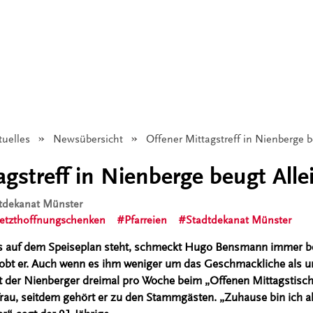
tuelles
Newsübersicht
Angezeigt:
Offener Mittagstreff in Nienberge b
gstreff in Nienberge beugt Alle
dtdekanat Münster
jetzthoffnungschenken
Pfarreien
Stadtdekanat Münster
hs auf dem Speiseplan steht, schmeckt Hugo Bensmann immer be
lobt er. Auch wenn es ihm weniger um das Geschmackliche als u
rt der Nienberger dreimal pro Woche beim „Offenen Mittagstisch“
au, seitdem gehört er zu den Stammgästen. „Zuhause bin ich al