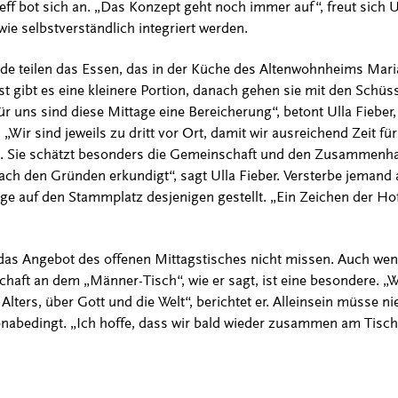
ff bot sich an. „Das Konzept geht noch immer auf“, freut sich U
ie selbstverständlich integriert werden.
e teilen das Essen, das in der Küche des Altenwohnheims Maria-
t gibt es eine kleinere Portion, danach gehen sie mit den Schüs
 uns sind diese Mittage eine Bereicherung“, betont Ulla Fieber,
 „Wir sind jeweils zu dritt vor Ort, damit wir ausreichend Zeit fü
t. Sie schätzt besonders die Gemeinschaft und den Zusammenhal
ach den Gründen erkundigt“, sagt Ulla Fieber. Versterbe jemand 
e auf den Stammplatz desjenigen gestellt. „Ein Zeichen der Hoff
 Angebot des offenen Mittagstisches nicht missen. Auch wenn
chaft an dem „Männer-Tisch“, wie er sagt, ist eine besondere. „W
ters, über Gott und die Welt“, berichtet er. Alleinsein müsse ni
nabedingt. „Ich hoffe, dass wir bald wieder zusammen am Tisch