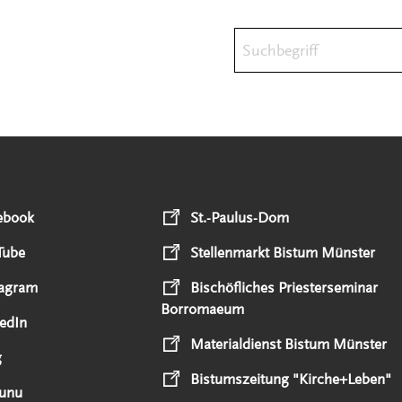
Suchbegriff
ebook
St.-Paulus-Dom
Tube
Stellenmarkt Bistum Münster
tagram
Bischöfliches Priesterseminar
Borromaeum
edIn
Materialdienst Bistum Münster
g
Bistumszeitung "Kirche+Leben"
unu