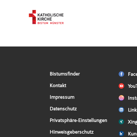
Serviceangebote
Social Media Angebote
Externe Links
Bistumsfinder
Fac
Kontakt
You
Impressum
Ins
Datenschutz
Link
Privatsphäre-Einstellungen
Xin
Hinweisgeberschutz
Kun