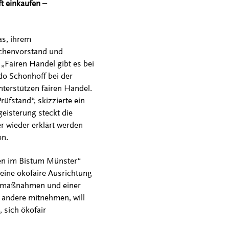
t einkaufen –
as, ihrem
rchenvorstand und
 „Fairen Handel gibt es bei
do Schonhoff bei der
nterstützen fairen Handel.
üfstand“, skizzierte ein
geisterung steckt die
er wieder erklärt werden
en.
ten im Bistum Münster“
seine ökofaire Ausrichtung
mmmaßnahmen und einer
 andere mitnehmen, will
sich ökofair