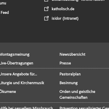
unu
katholisch.de
 Feed
isidor (Intranet)
Montagsmeinung
Newsübersicht
Live-Übertragungen
Presse
Unsere Angebote für...
Pastoralplan
Liturgie und Kirchenmusik
Besinnung
Ökumene
Orden und geistliche
Gemeinschaften
Hilfe bei sexuellem Missbrauch
Prävention sexualisierter Gew