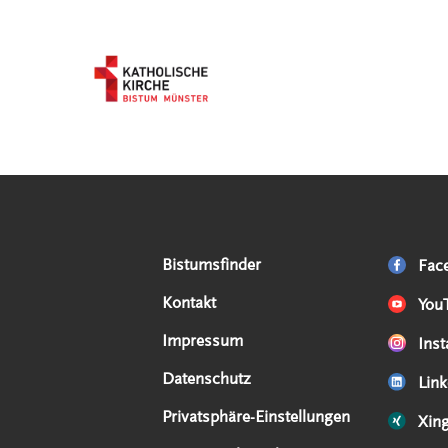
Serviceangebote
Social Media Angebote
Externe Links
Bistumsfinder
Fac
Kontakt
You
Impressum
Ins
Datenschutz
Link
Privatsphäre-Einstellungen
Xin