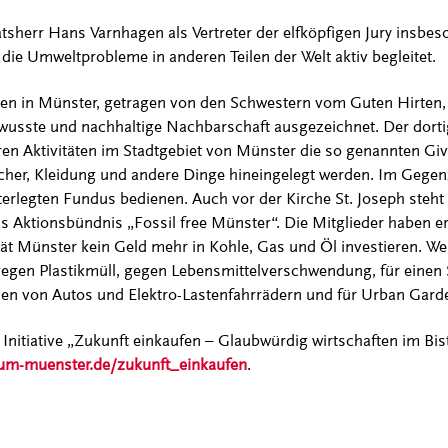
atsherr Hans Varnhagen als Vertreter der elfköpfigen Jury insbeso
ie Umweltprobleme in anderen Teilen der Welt aktiv begleitet.
n in Münster, getragen von den Schwestern vom Guten Hirten,
usste und nachhaltige Nachbarschaft ausgezeichnet. Der dortig
ren Aktivitäten im Stadtgebiet von Münster die so genannten Giv
er, Kleidung und andere Dinge hineingelegt werden. Im Gegen
erlegten Fundus bedienen. Auch vor der Kirche St. Joseph steht 
as Aktionsbündnis „Fossil free Münster“. Die Mitglieder haben er
ät Münster kein Geld mehr in Kohle, Gas und Öl investieren. We
gegen Plastikmüll, gegen Lebensmittelverschwendung, für einen
len von Autos und Elektro-Lastenfahrrädern und für Urban Gard
 Initiative „Zukunft einkaufen – Glaubwürdig wirtschaften im Bi
um-muenster.de/zukunft_einkaufen
.