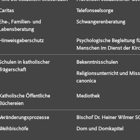
Caritas
Telefonseelsorge
Ehe-, Familien- und
Schwangerenberatung
Lebensberatung
Hinweisgeberschutz
Psychologische Begleitung f
Menschen im Dienst der Kir
Schulen in katholischer
Bekenntnisschulen
Trägerschaft
Religionsunterricht und Miss
canonica
Katholische Öffentliche
Mediothek
Büchereien
Veränderungsprozesse
Bischof Dr. Heiner Wilmer S
Weihbischöfe
Dom und Domkapitel