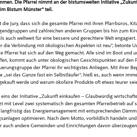
en. Die Pfarrei nimmt an der bistumsweiten Initiative „Zukunf
im Bistum Münster“ teil.
die Jury, dass sich die gesamte Pfarrei mit ihren Pfarrbüros, Kit
ugendgruppen und zahlreichen anderen Gruppen bis hin zum Ki
als auch weltweit für eine bessere und gerechtere Welt engagiert.
er die Verbindung mit ökologischen Aspekten ist neu“, betonte U
e Pfarrei hat sich auf den Weg gemacht. Alle sind im Boot und u
ffen, kommt auch unter ökologischen Gesichtspunkten auf den Pr
uerungsgruppe der Pfarrei ihr wichtigstes Anliegen. Mit ihrer Be
le „sei das Ganze fast ein Selbstläufer“, hieß es, auch wenn imm
ekauft werde und warum ökofaire Produkte oft etwas teurer sei
 eins der Initiative „Zukunft einkaufen – Glaubwürdig wirtschaf
etzt mit Level zwei systematisch den gesamten Pfarreibetrieb auf 
se langfristig das Energiemanagement mit entsprechenden Dä
sanlagen optimieren. Nach dem Motto, vorbildlich handeln und
r auch andere Gemeinden und Einrichtungen davon überzeugen, 