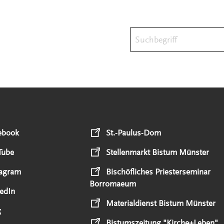
Suchbegriff
ebook
St.-Paulus-Dom
Tube
Stellenmarkt Bistum Münster
tagram
Bischöfliches Priesterseminar
Borromaeum
edIn
Materialdienst Bistum Münster
g
Bistumszeitung "Kirche+Leben"