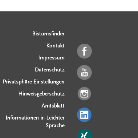
Serviceangebote
Social Media Angebote
Externe Links
Bistumsfinder
Kontakt
Impressum
Datenschutz
Privatsphäre-Einstellungen
Hinweisgeberschutz
Amtsblatt
Informationen in Leichter
Sprache