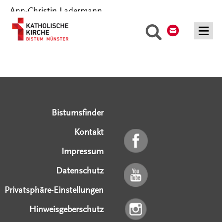
Ann-Christin Ladermann
Kontakt
Suche
Serviceangebote
Social Media Angebote
Externe Links
Bistumsfinder
Kontakt
Impressum
Datenschutz
Privatsphäre-Einstellungen
Hinweisgeberschutz