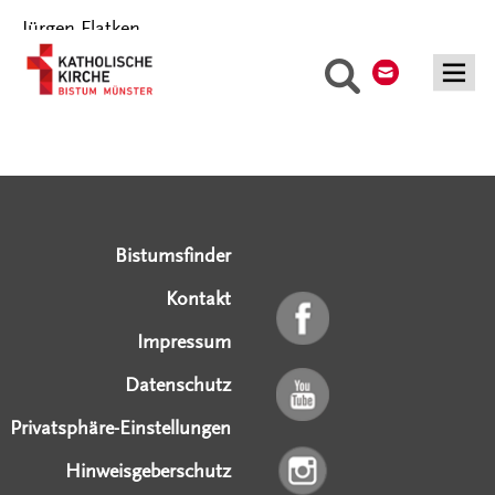
Jürgen Flatken
Kontakt
Suche
Serviceangebote
Social Media Angebote
Externe Links
Bistumsfinder
Kontakt
Impressum
Datenschutz
Privatsphäre-Einstellungen
Hinweisgeberschutz