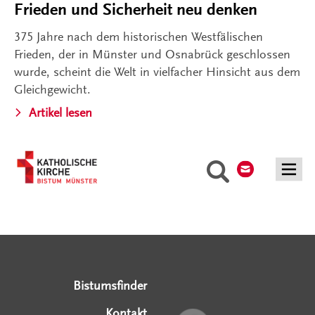
Frieden und Sicherheit neu denken
375 Jahre nach dem historischen Westfälischen
Frieden, der in Münster und Osnabrück geschlossen
wurde, scheint die Welt in vielfacher Hinsicht aus dem
Gleichgewicht.
Artikel lesen
Kontakt
Suche
Serviceangebote
Social Media Angebote
Externe Links
Bistumsfinder
Kontakt