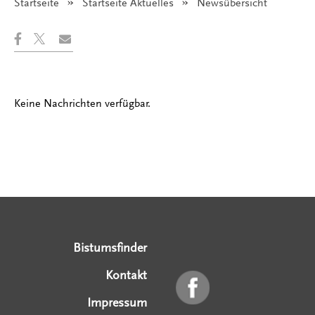
Startseite
Startseite Aktuelles
Angezeigt:
Newsübersicht
Keine Nachrichten verfügbar.
Serviceangebote
Social Media Angebote
Externe Links
Bistumsfinder
Kontakt
Impressum