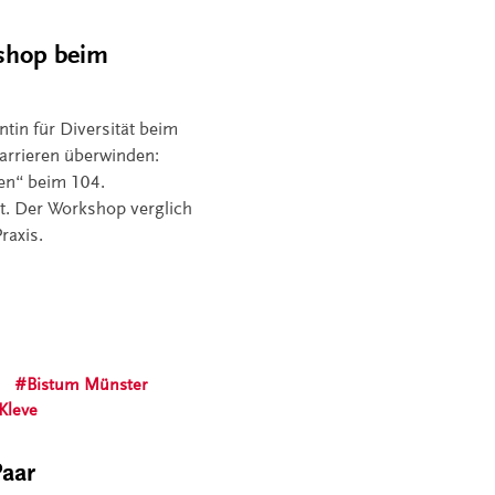
kshop beim
tin für Diversität beim
arrieren überwinden:
fen“ beim 104.
et. Der Workshop verglich
raxis.
Bistum Münster
Kleve
Paar