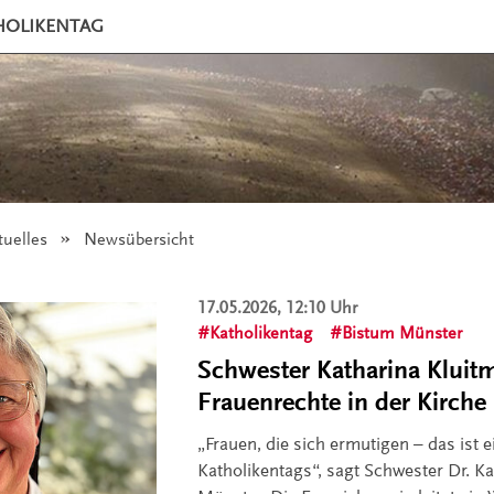
HOLIKENTAG
tuelles
Angezeigt:
Newsübersicht
17.05.2026, 12:10 Uhr
Katholikentag
Bistum Münster
Schwester Katharina Kluit
Frauenrechte in der Kirche
„Frauen, die sich ermutigen – das ist
Katholikentags“, sagt Schwester Dr. K