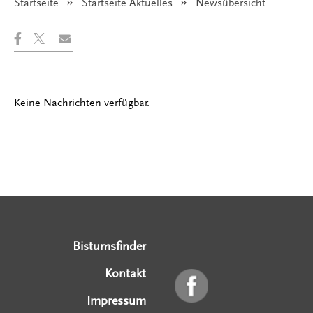
Startseite
Startseite Aktuelles
Angezeigt:
Newsübersicht
Keine Nachrichten verfügbar.
Serviceangebote
Social Media Angebote
Externe Links
Bistumsfinder
Kontakt
Impressum