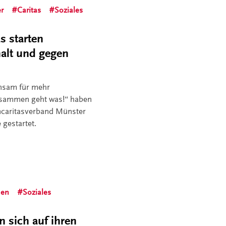
er
Caritas
Soziales
s starten
lt und gegen
nsam für mehr
sammen geht was!“ haben
ncaritasverband Münster
gestartet.
hen
Soziales
 sich auf ihren