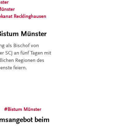
ster
Münster
ekanat Recklinghausen
 Bistum Münster
ng als Bischof von
r SCJ an fünf Tagen mit
dlichen Regionen des
enste feiern.
Bistum Münster
tumsangebot beim