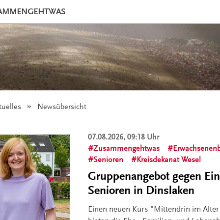
AMMENGEHTWAS
tuelles
Angezeigt:
Newsübersicht
07.08.2026, 09:18 Uhr
Zusammengehtwas
Erwachsenenb
Senioren
Kreisdekanat Wesel
Gruppenangebot gegen Ein
Senioren in Dinslaken
Einen neuen Kurs "Mittendrin im Alter 