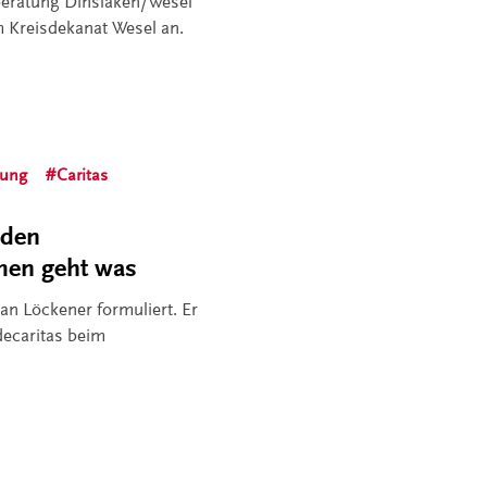
sberatung Dinslaken/Wesel
 Kreisdekanat Wesel an.
ung
Caritas
 den
en geht was
n Löckener formuliert. Er
decaritas beim