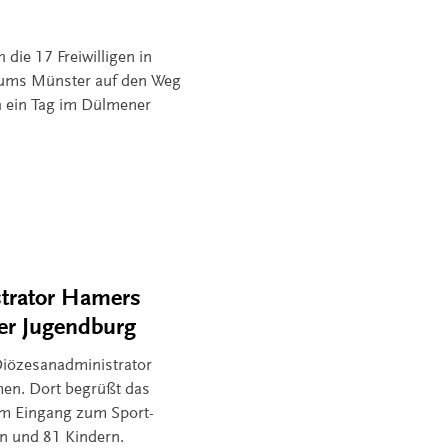
 die 17 Freiwilligen in
stums Münster auf den Weg
h ein Tag im Dülmener
strator Hamers
er Jugendburg
Diözesanadministrator
en. Dort begrüßt das
am Eingang zum Sport-
en und 81 Kindern.