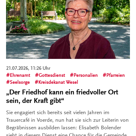
21.07.2026, 11:26 Uhr
Ehrenamt
Gottesdienst
Personalien
Pfarreien
Seelsorge
Kreisdekanat Wesel
„Der Friedhof kann ein friedvoller Ort
sein, der Kraft gibt“
Sie engagiert sich bereits seit vielen Jahren im
Trauercafé in Voerde, nun hat sie sich zur Leiterin von
Begräbnissen ausbilden lassen: Elisabeth Bolender
sieht in diesem Dienst eine Chance für die Gemeinde.