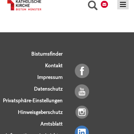
Suche
Serviceangebote
Social Media Angebote
Externe Links
Bistumsfinder
Kontakt
Impressum
Datenschutz
Privatsphäre-Einstellungen
Hinweisgeberschutz
Amtsblatt