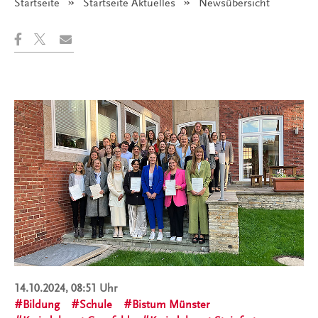
Startseite
Startseite Aktuelles
Angezeigt:
Newsübersicht
14.10.2024, 08:51 Uhr
Bildung
Schule
Bistum Münster