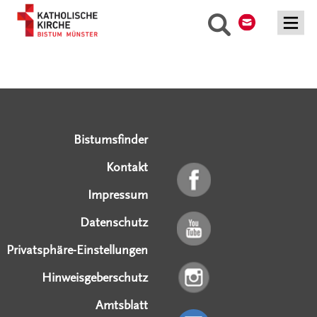
Kontakt
Suche
Serviceangebote
Social Media Angebote
Externe Links
Bistumsfinder
Kontakt
Impressum
Datenschutz
Privatsphäre-Einstellungen
Hinweisgeberschutz
Amtsblatt