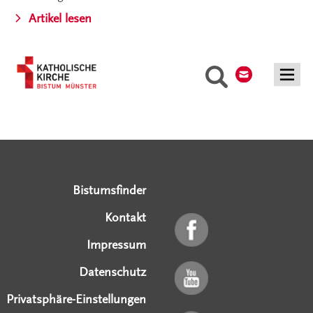
Artikel lesen
Kontakt
Suche
Serviceangebote
Social Media Angebote
Externe Links
Bistumsfinder
Kontakt
Impressum
Datenschutz
Privatsphäre-Einstellungen