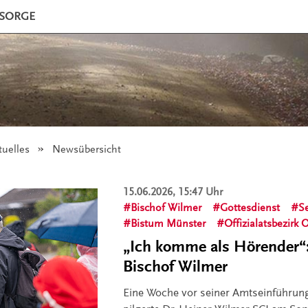
LSORGE
tuelles
Angezeigt:
Newsübersicht
15.06.2026, 15:47 Uhr
Bischof Wilmer
Gottesdienst
S
Bistum Münster
Offizialatsbezirk
„Ich komme als Hörender“:
Bischof Wilmer
Eine Woche vor seiner Amtseinführun