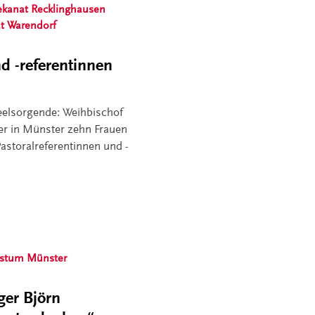
ekanat Recklinghausen
t Warendorf
nd -referentinnen
eelsorgende: Weihbischof
er in Münster zehn Frauen
astoralreferentinnen und -
istum Münster
ger Björn