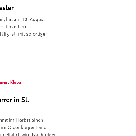
ester
nn, hat am 10. August
er derzeit im
ätig ist, mit sofortiger
anat Kleve
rrer in St.
ommt im Herbst einen
l im Oldenburger Land,
immelfahrt, wird Nachfolger