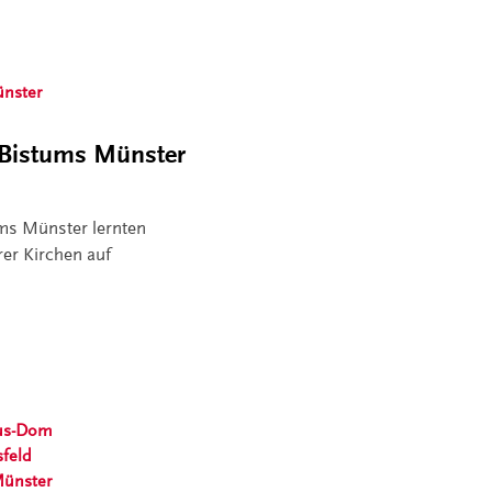
nster
Bistums Münster
ums Münster lernten
er Kirchen auf
lus-Dom
sfeld
Münster