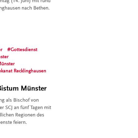
ntag (14. Juni) mit rund
nghausen nach Bethen.
er
Gottesdienst
ster
Münster
ekanat Recklinghausen
 Bistum Münster
ng als Bischof von
r SCJ an fünf Tagen mit
dlichen Regionen des
enste feiern.