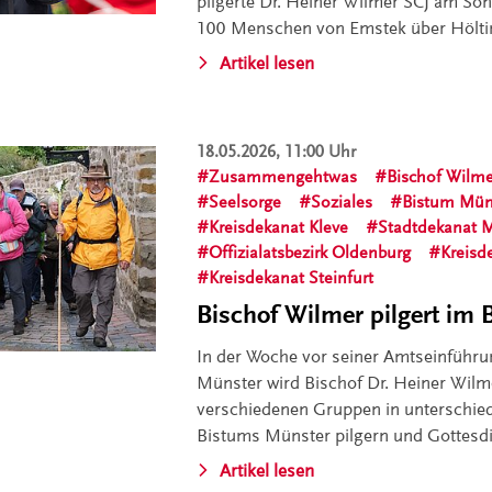
pilgerte Dr. Heiner Wilmer SCJ am Son
100 Menschen von Emstek über Hölti
Artikel lesen
18.05.2026, 11:00 Uhr
Zusammengehtwas
Bischof Wilm
Seelsorge
Soziales
Bistum Mün
Kreisdekanat Kleve
Stadtdekanat 
Offizialatsbezirk Oldenburg
Kreisd
Kreisdekanat Steinfurt
Bischof Wilmer pilgert im
In der Woche vor seiner Amtseinführu
Münster wird Bischof Dr. Heiner Wilme
verschiedenen Gruppen in unterschie
Bistums Münster pilgern und Gottesdi
Artikel lesen