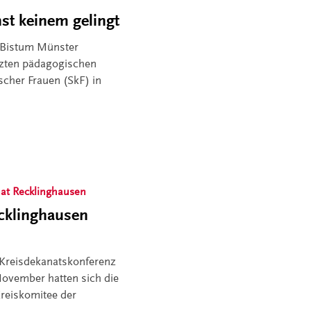
nst keinem gelingt
m Bistum Münster
ützten pädagogischen
cher Frauen (SkF) in
nat Recklinghausen
cklinghausen
e Kreisdekanatskonferenz
ovember hatten sich die
reiskomitee der