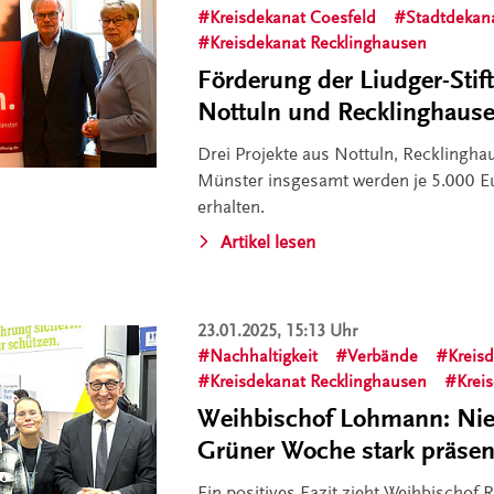
Kreisdekanat Coesfeld
Stadtdekan
Kreisdekanat Recklinghausen
Förderung der Liudger-Stif
Nottuln und Recklinghaus
Drei Projekte aus Nottuln, Recklingha
Münster insgesamt werden je 5.000 Eur
erhalten.
Artikel lesen
23.01.2025, 15:13 Uhr
Nachhaltigkeit
Verbände
Kreis
Kreisdekanat Recklinghausen
Krei
Weihbischof Lohmann: Nie
Grüner Woche stark präsent
Ein positives Fazit zieht Weihbischof