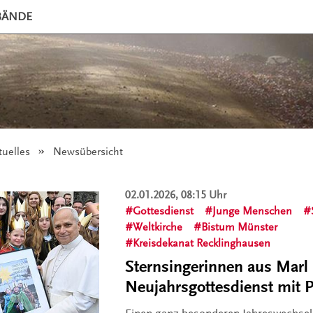
BÄNDE
tuelles
Angezeigt:
Newsübersicht
02.01.2026, 08:15 Uhr
Gottesdienst
Junge Menschen
Weltkirche
Bistum Münster
Kreisdekanat Recklinghausen
Sternsingerinnen aus Marl
Neujahrsgottesdienst mit P