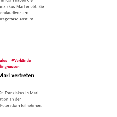
 in Rom haben die
anziskus Marl erlebt: Sie
neralaudienz am
hrsgottesdienst im
ales
Verbände
klinghausen
Marl vertreten
t. Franziskus in Marl
ation an der
 Petersdom teilnehmen.