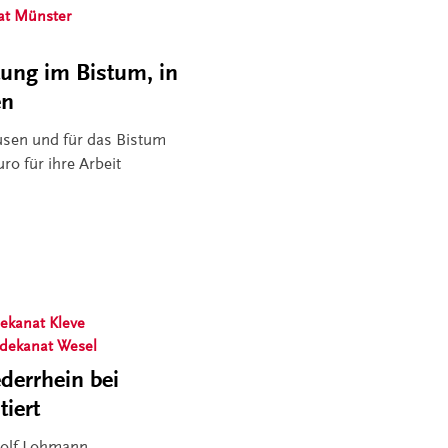
at Münster
tung im Bistum, in
en
usen und für das Bistum
o für ihre Arbeit
dekanat Kleve
sdekanat Wesel
derrhein bei
iert
 Rolf Lohmann,