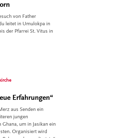
korn
Besuch von Father
 leitet in Umulokpa in
s der Pfarrei St. Vitus in
kirche
 neue Erfahrungen“
Merz aus Senden ein
iteren jungen
h Ghana, um in Jasikan ein
isten. Organisiert wird