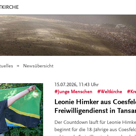
TKIRCHE
tuelles
Angezeigt:
Newsübersicht
15.07.2026, 11:43 Uhr
Junge Menschen
Weltkirche
Kr
Leonie Himker aus Coesfeld
Freiwilligendienst in Tansa
Der Countdown läuft für Leonie Himker
beginnt für die 18-Jährige aus Coesfeld