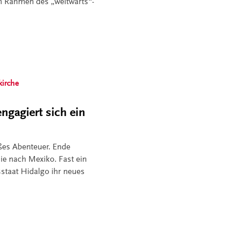
m Rahmen des „weltwärts“-
kirche
ngagiert sich ein
oßes Abenteuer. Ende
sie nach Mexiko. Fast ein
sstaat Hidalgo ihr neues