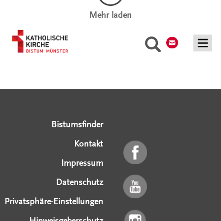
Mehr laden
Kontakt
Suche
Serviceangebote
Social Media Angebote
Externe Links
Bistumsfinder
Kontakt
Impressum
Datenschutz
Privatsphäre-Einstellungen
Hinweisgeberschutz