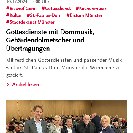
10.12.2024, 15:00 Uhr
Bischof Genn
Gottesdienst
Kirchenmusik
Kultur
St.-Paulus-Dom
Bistum Münster
Stadtdekanat Münster
Gottesdienste mit Dommusik,
Gebärdendolmetscher und
Übertragungen
Mit festlichen Gottesdiensten und passender Musik
wird im St.-Paulus-Dom Münster die Weihnachtszeit
gefeiert.
Artikel lesen