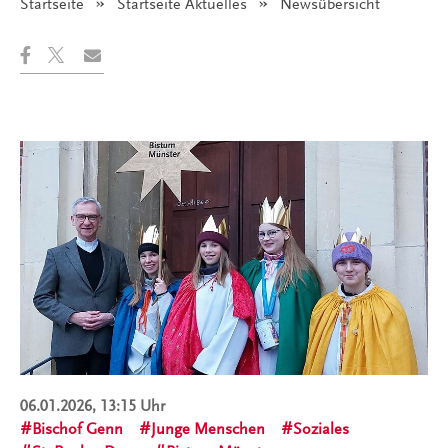
Startseite
Startseite Aktuelles
Angezeigt:
Newsübersicht
06.01.2026, 13:15 Uhr
Bischof Genn
Junge Menschen
Soziales