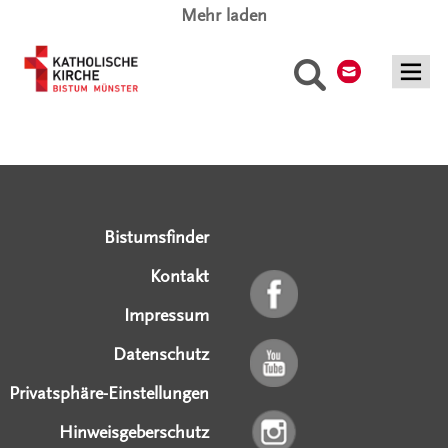
Mehr laden
Kontakt
Suche
Serviceangebote
Social Media Angebote
Externe Links
Bistumsfinder
Kontakt
Impressum
Datenschutz
Privatsphäre-Einstellungen
Hinweisgeberschutz