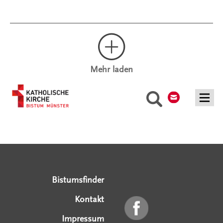
Mehr laden
Kontakt
Suche
Serviceangebote
Social Media Angebote
Externe Links
Bistumsfinder
Kontakt
Impressum