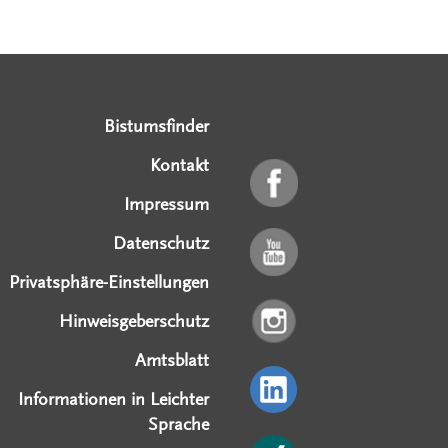
Serviceangebote
Social Media Angebote
Externe Links
Bistumsfinder
Kontakt
Impressum
Datenschutz
Privatsphäre-Einstellungen
Hinweisgeberschutz
Amtsblatt
Informationen in Leichter
Sprache