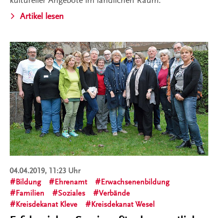
kultureller Angebote im ländlichen Raum.
Artikel lesen
04.04.2019, 11:23 Uhr
Bildung
Ehrenamt
Erwachsenenbildung
Familien
Soziales
Verbände
Kreisdekanat Kleve
Kreisdekanat Wesel