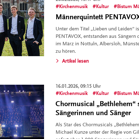
Kirchenmusik
Kultur
Bistum Mü
Männerquintett PENTAVOX
Unter dem Titel „Lieben und Leiden“ i
PENTAVOX, entstanden aus Sängern 
im März in Nottuln, Albersloh, Münst
zu hören.
Artikel lesen
16.01.2026, 09:15 Uhr
Kirchenmusik
Kultur
Bistum Mü
Chormusical „Bethlehem“ s
Sängerinnen und Sänger
Als Star des Chormusicals „Bethlehem
Michael Kunze unter der Regie von G