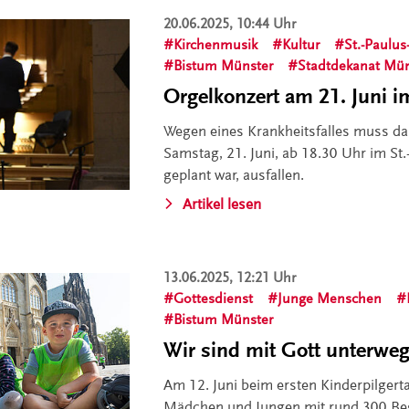
20.06.2025, 10:44 Uhr
Kirchenmusik
Kultur
St.-Paulu
Bistum Münster
Stadtdekanat Mün
Orgelkonzert am 21. Juni i
Wegen eines Krankheitsfalles muss da
Samstag, 21. Juni, ab 18.30 Uhr im S
geplant war, ausfallen.
Artikel lesen
13.06.2025, 12:21 Uhr
Gottesdienst
Junge Menschen
Bistum Münster
Wir sind mit Gott unterwe
Am 12. Juni beim ersten Kinderpilger
Mädchen und Jungen mit rund 300 Beg