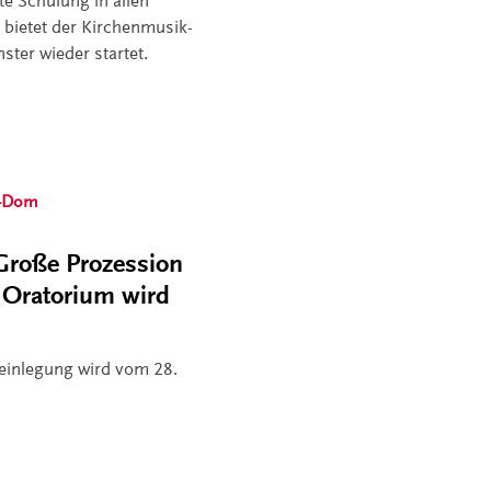
te Schulung in allen
 bietet der Kirchenmusik-
ter wieder startet.
s-Dom
Große Prozession
x Oratorium wird
einlegung wird vom 28.