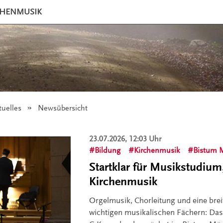
CHENMUSIK
tuelles
Angezeigt:
Newsübersicht
23.07.2026, 12:03 Uhr
Bildung
Kirchenmusik
Bistum 
Startklar für Musikstudium
Kirchenmusik
Orgelmusik, Chorleitung und eine brei
wichtigen musikalischen Fächern: Das