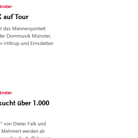
nster
 auf Tour
st das Männerquintett
der Dommusik Münster,
er-Hiltrup und Emsdetten
nster
ucht über 1.000
“ von Dieter Falk und
il Mehmert werden ab