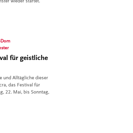
ter wieder startet.
s-Dom
ster
al für geistliche
e und Alltägliche dieser
ra, das Festival für
ag, 22. Mai, bis Sonntag,