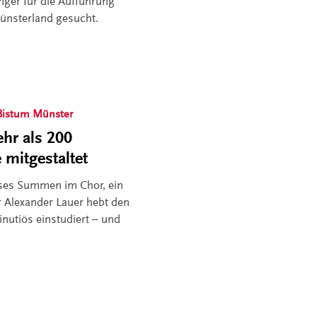
nger für die Aufführung
ünsterland gesucht.
Bistum Münster
hr als 200
 mitgestaltet
ises Summen im Chor, ein
r Alexander Lauer hebt den
minutiös einstudiert – und