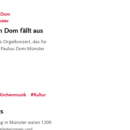
s-Dom
ster
m Dom fällt aus
s Orgelkonzert, das für
t.-Paulus-Dom Münster
Kirchenmusik
Kultur
gs
tag in Münster waren 1200
leiterinnen und