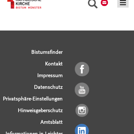
Suche
Serviceangebote
Social Media Angebote
Externe Links
Bistumsfinder
Kontakt
Impressum
Datenschutz
Privatsphäre-Einstellungen
Hinweisgeberschutz
Amtsblatt
Informationen in Leichter