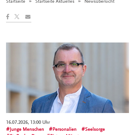
Startseite
Startseite Aktuelles
Angezeigt:
Newsübersicht
16.07.2026, 13:00 Uhr
Junge Menschen
Personalien
Seelsorge