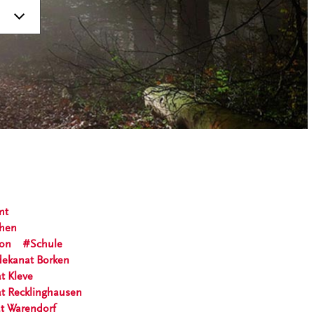
mt
chen
ion
Schule
dekanat Borken
t Kleve
at Recklinghausen
t Warendorf