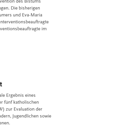
ervention des Bistums
ngen. Die bisherigen
aumers und Eva-Maria
Interventionsbeauftragte
äventionsbeauftragte im
t
rale Ergebnis eines
 fünf katholischen
) zur Evaluation der
indern, Jugendlichen sowie
enen.