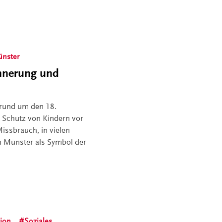
ünster
innerung und
 rund um den 18.
Schutz von Kindern vor
issbrauch, in vielen
m Münster als Symbol der
tion
Soziales