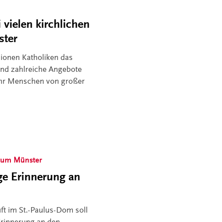
vielen kirchlichen
ster
lionen Katholiken das
ind zahlreiche Angebote
ehr Menschen von großer
tum Münster
ge Erinnerung an
ft im St.-Paulus-Dom soll
 Erinnerung an den