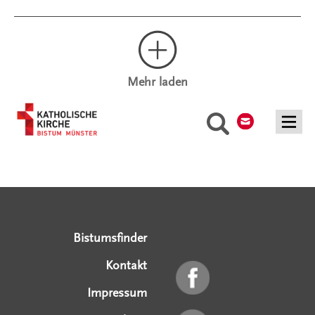
Mehr laden
Kontakt
Suche
Serviceangebote
Social Media Angebote
Externe Links
Bistumsfinder
Kontakt
Impressum