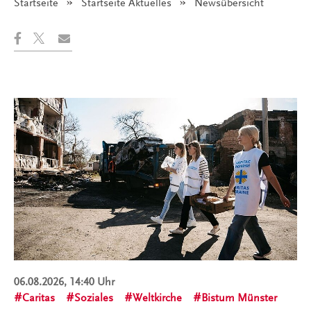
Startseite
Startseite Aktuelles
Angezeigt:
Newsübersicht
06.08.2026, 14:40 Uhr
Caritas
Soziales
Weltkirche
Bistum Münster