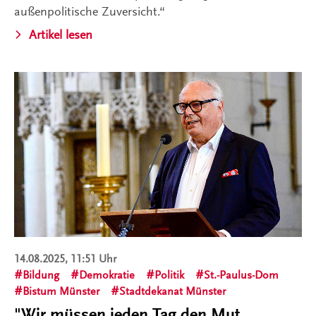
außenpolitische Zuversicht.“
Artikel lesen
14.08.2025, 11:51 Uhr
Bildung
Demokratie
Politik
St.-Paulus-Dom
Bistum Münster
Stadtdekanat Münster
"Wir müssen jeden Tag den Mut