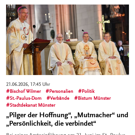
21.06.2026, 17:45 Uhr
Bischof Wilmer
Personalien
Politik
St.-Paulus-Dom
Verbände
Bistum Münster
Stadtdekanat Münster
„Pilger der Hoffnung“, „Mutmacher“ und
„Persönlichkeit, die verbindet“
Bei seiner Amtseinführung am 21. Juni im St.-Paulus-