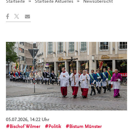
Startseite
Startseite Aktuelles
Angezeigt:
Newsübersicht
05.07.2026, 14:22 Uhr
Bischof Wilmer
Politik
Bistum Münster