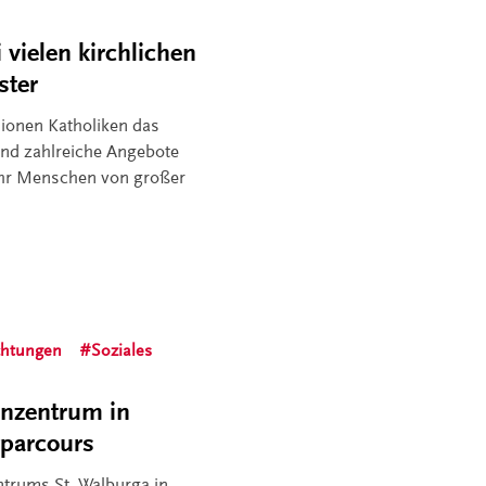
vielen kirchlichen
ster
lionen Katholiken das
ind zahlreiche Angebote
ehr Menschen von großer
chtungen
Soziales
enzentrum in
rparcours
ntrums St. Walburga in