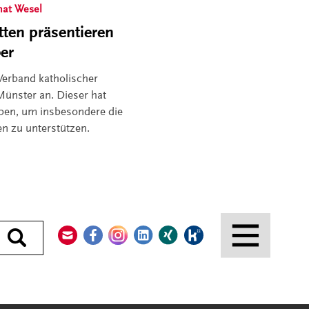
nat Wesel
tten präsentieren
ber
Verband katholischer
ünster an. Dieser hat
ben, um insbesondere die
en zu unterstützen.
Kontakt
Facebook
Instagram
LinkedIn
Xing
Kununu
Durchsuchen