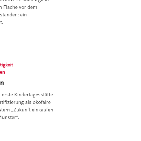
n Fläche vor dem
standen: ein
t.
igkeit
ken
on
s erste Kindertagesstätte
tifizierung als ökofaire
tem „Zukunft einkaufen –
Münster“.