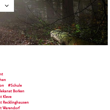
mt
chen
ion
Schule
dekanat Borken
t Kleve
at Recklinghausen
t Warendorf