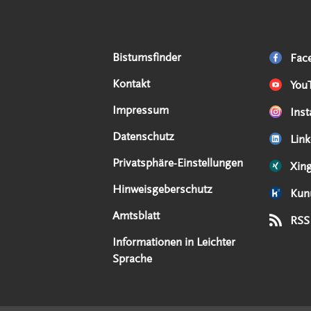
Serviceangebote
Social Media Angebote
Externe Links
Bistumsfinder
Fac
Kontakt
You
Impressum
Ins
Datenschutz
Link
Privatsphäre-Einstellungen
Xin
Hinweisgeberschutz
Kun
Amtsblatt
RSS
Informationen in Leichter
Sprache