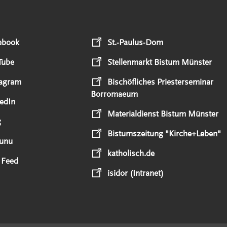
ebook
St.-Paulus-Dom
Tube
Stellenmarkt Bistum Münster
tagram
Bischöfliches Priesterseminar
Borromaeum
edIn
Materialdienst Bistum Münster
g
Bistumszeitung "Kirche+Leben"
unu
katholisch.de
 Feed
isidor (Intranet)