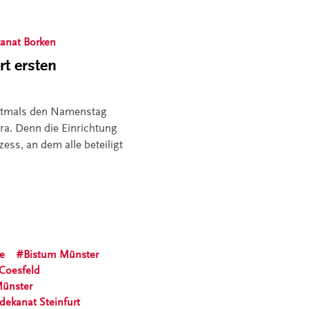
kanat Borken
rt ersten
erstmals den Namenstag
lara. Denn die Einrichtung
ss, an dem alle beteiligt
e
Bistum Münster
 Coesfeld
Münster
sdekanat Steinfurt