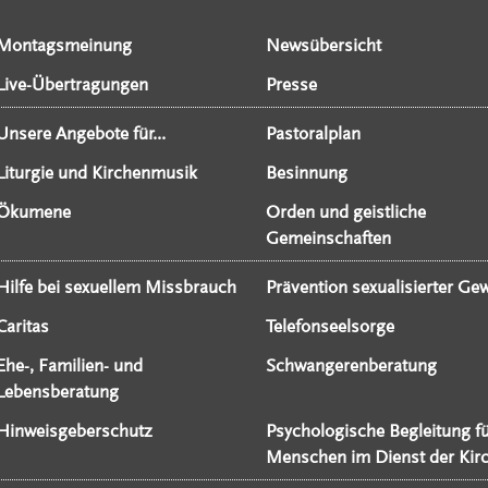
Montagsmeinung
Newsübersicht
Live-Übertragungen
Presse
Unsere Angebote für...
Pastoralplan
Liturgie und Kirchenmusik
Besinnung
Ökumene
Orden und geistliche
Gemeinschaften
Hilfe bei sexuellem Missbrauch
Prävention sexualisierter Gew
Caritas
Telefonseelsorge
Ehe-, Familien- und
Schwangerenberatung
Lebensberatung
Hinweisgeberschutz
Psychologische Begleitung f
Menschen im Dienst der Kir