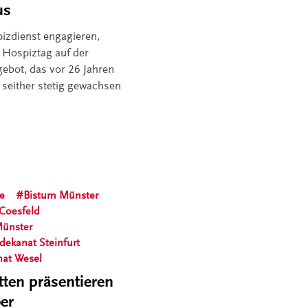
us
izdienst engagieren,
m Hospiztag auf der
ebot, das vor 26 Jahren
 seither stetig gewachsen
e
Bistum Münster
 Coesfeld
Münster
sdekanat Steinfurt
nat Wesel
tten präsentieren
ber