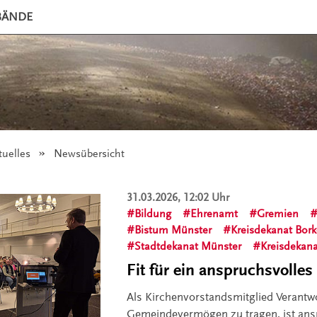
BÄNDE
tuelles
Angezeigt:
Newsübersicht
31.03.2026, 12:02 Uhr
Bildung
Ehrenamt
Gremien
Bistum Münster
Kreisdekanat Bor
Stadtdekanat Münster
Kreisdekan
Fit für ein anspruchsvolle
Als Kirchenvorstandsmitglied Verantw
Gemeindevermögen zu tragen, ist ans