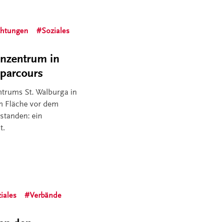
chtungen
Soziales
enzentrum in
rparcours
ntrums St. Walburga in
n Fläche vor dem
standen: ein
t.
iales
Verbände