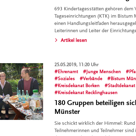
693 Kindertagesstätten gehören dem 
Tageseinrichtungen (KTK) im Bistum M
einen Handlungsleitfaden herausgege
Leiterinnen und Leiter der Einrichtung
Artikel lesen
25.05.2019, 11:20 Uhr
Ehrenamt
Junge Menschen
Pfa
Soziales
Verbände
Bistum Mün
Kreisdekanat Borken
Stadtdekanat
Kreisdekanat Recklinghausen
180 Gruppen beteiligen si
Münster
Sie schickt wirklich der Himmel: Run
Teilnehmerinnen und Teilnehmer sind