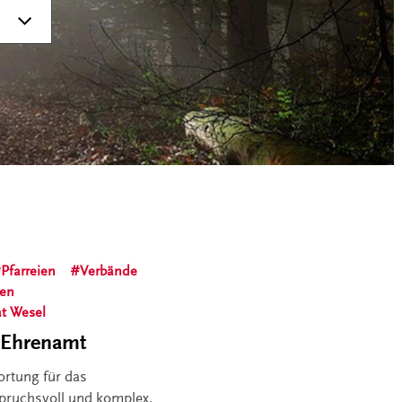
Pfarreien
Verbände
ken
at Wesel
s Ehrenamt
ortung für das
pruchsvoll und komplex.