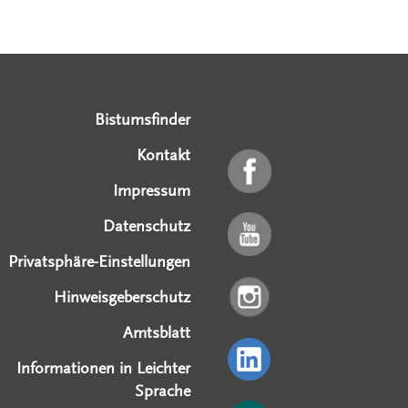
Serviceangebote
Social Media Angebote
Externe Links
Bistumsfinder
Kontakt
Impressum
Datenschutz
Privatsphäre-Einstellungen
Hinweisgeberschutz
Amtsblatt
Informationen in Leichter
Sprache