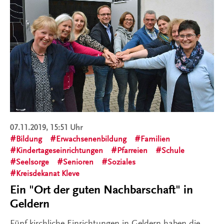
07.11.2019, 15:51 Uhr
Bildung
Erwachsenenbildung
Familien
Kindertageseinrichtungen
Pfarreien
Schule
Seelsorge
Senioren
Soziales
Kreisdekanat Kleve
Ein "Ort der guten Nachbarschaft" in
Geldern
Fünf kirchliche Einrichtungen in Geldern haben die