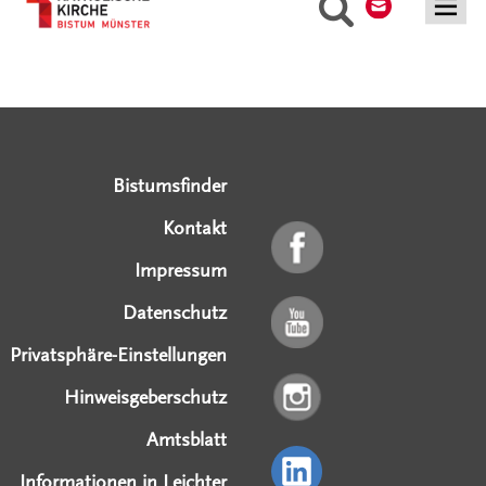
Suche
Serviceangebote
Social Media Angebote
Externe Links
Bistumsfinder
Kontakt
Impressum
Datenschutz
Privatsphäre-Einstellungen
Hinweisgeberschutz
Amtsblatt
Informationen in Leichter