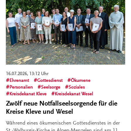
16.07.2026, 13:12 Uhr
Ehrenamt
Gottesdienst
Ökumene
Personalien
Seelsorge
Soziales
Kreisdekanat Kleve
Kreisdekanat Wesel
Zwölf neue Notfallseelsorgende für die
Kreise Kleve und Wesel
Während eines ökumenischen Gottesdienstes in der
St.-Walburgis-Kirche in Alpen-Menzelen sind am 11.