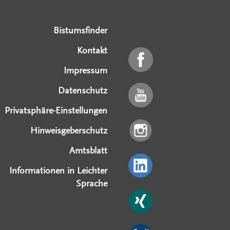
Serviceangebote
Social Media Angebote
Externe Links
Bistumsfinder
Kontakt
Impressum
Datenschutz
Privatsphäre-Einstellungen
Hinweisgeberschutz
Amtsblatt
Informationen in Leichter
Sprache