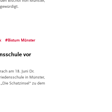
uen Bischof von Münster,
 gewürdigt.
k
Bistum Münster
ensschule vor
rach am 18. Juni Dr.
riedensschule in Münster,
„Die Schatzinsel“ zu dem