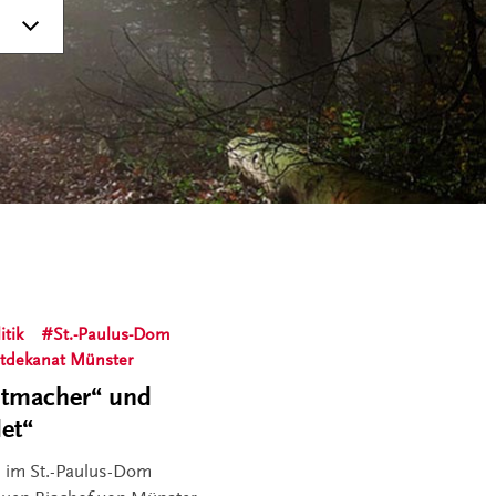
itik
St.-Paulus-Dom
tdekanat Münster
utmacher“ und
det“
i im St.-Paulus-Dom