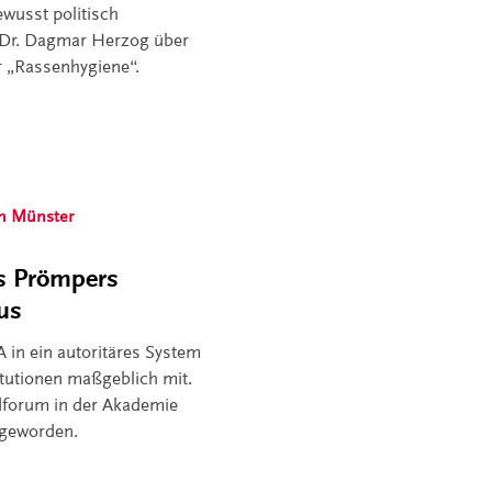
wusst politisch
of. Dr. Dagmar Herzog über
r „Rassenhygiene“.
m Münster
s Prömpers
aus
in ein autoritäres System
itutionen maßgeblich mit.
dforum in der Akademie
 geworden.