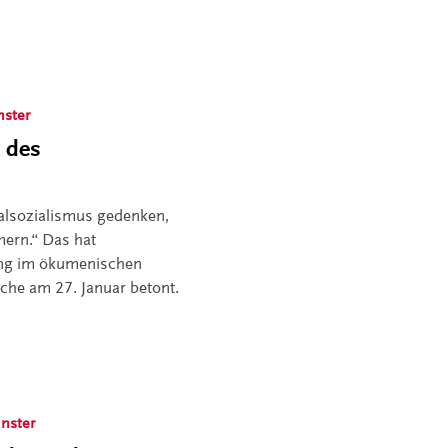
nster
 des
alsozialismus gedenken,
ern.“ Das hat
ing im ökumenischen
che am 27. Januar betont.
nster