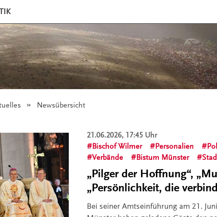
TIK
tuelles
Angezeigt:
Newsübersicht
21.06.2026, 17:45 Uhr
Bischof Wilmer
Personalien
Pol
Verbände
Bistum Münster
Stad
„Pilger der Hoffnung“, „M
„Persönlichkeit, die verbin
Bei seiner Amtseinführung am 21. Jun