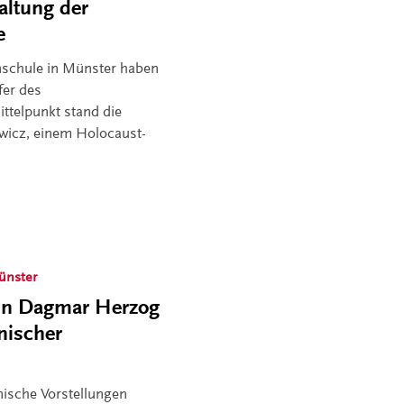
ltung der
e
nschule in Münster haben
fer des
ttelpunkt stand die
wicz, einem Holocaust-
ünster
erin Dagmar Herzog
nischer
enische Vorstellungen