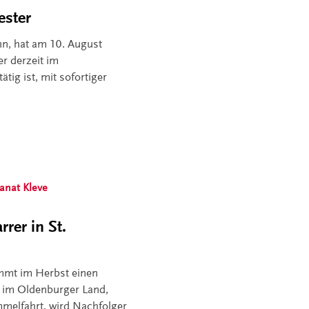
ester
nn, hat am 10. August
er derzeit im
ätig ist, mit sofortiger
anat Kleve
rrer in St.
ommt im Herbst einen
l im Oldenburger Land,
immelfahrt, wird Nachfolger