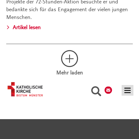
Projekte der 72-Stunden-Aktion besuchte er und
bedankte sich für das Engagement der vielen jungen
Menschen.
Artikel lesen
Mehr laden
Kontakt
Suche
Serviceangebote
Social Media Angebote
Externe Links