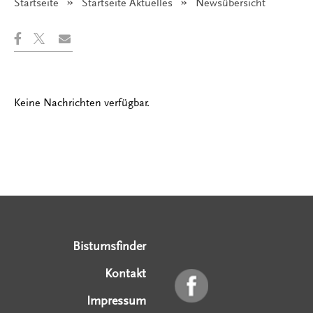
Startseite
Startseite Aktuelles
Angezeigt:
Newsübersicht
Keine Nachrichten verfügbar.
Serviceangebote
Social Media Angebote
Externe Links
Bistumsfinder
Kontakt
Impressum