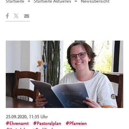
Startseite
Startseite Aktuelles
Angezeigt:
Newsübersicht
25.09.2020, 11:35 Uhr
Ehrenamt
Pastoralplan
Pfarreien