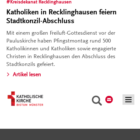
Kreisdekanat Recklinghausen
Katholiken in Recklinghausen feiern
Stadtkonzil-Abschluss
Mit einem großen Freiluft-Gottesdienst vor der
Pauluskirche haben Pfingstmontag rund 500
Katholikinnen und Katholiken sowie engagierte
Christen in Recklinghausen den Abschluss des
Stadtkonzils gefeiert.
Artikel lesen
Kontakt
Suche
Serviceangebote
Social Media Angebote
Externe Links