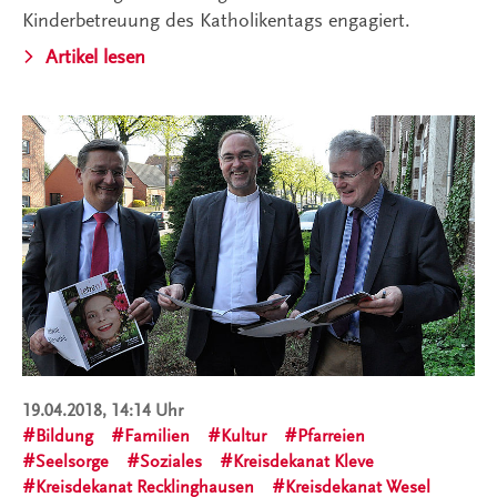
Kinderbetreuung des Katholikentags engagiert.
Artikel lesen
19.04.2018, 14:14 Uhr
Bildung
Familien
Kultur
Pfarreien
Seelsorge
Soziales
Kreisdekanat Kleve
Kreisdekanat Recklinghausen
Kreisdekanat Wesel