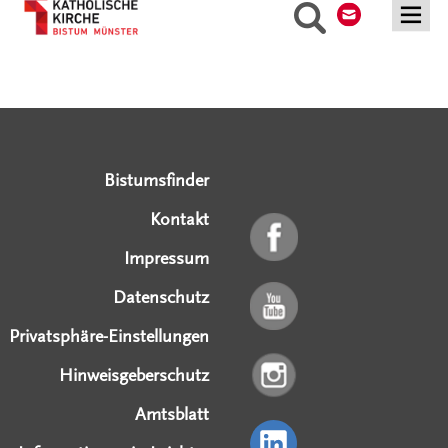
Suche
Serviceangebote
Social Media Angebote
Externe Links
Bistumsfinder
Kontakt
Impressum
Datenschutz
Privatsphäre-Einstellungen
Hinweisgeberschutz
Amtsblatt