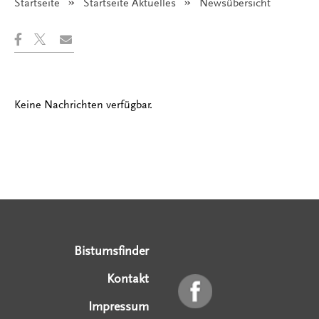
Startseite
Startseite Aktuelles
Angezeigt:
Newsübersicht
Keine Nachrichten verfügbar.
Serviceangebote
Social Media Angebote
Externe Links
Bistumsfinder
Kontakt
Impressum