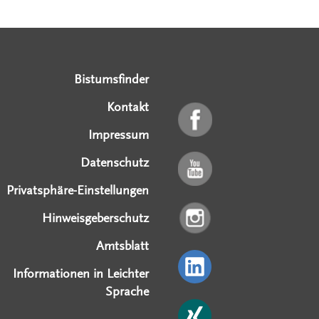
Serviceangebote
Social Media Angebote
Externe Links
Bistumsfinder
Kontakt
Impressum
Datenschutz
Privatsphäre-Einstellungen
Hinweisgeberschutz
Amtsblatt
Informationen in Leichter
Sprache