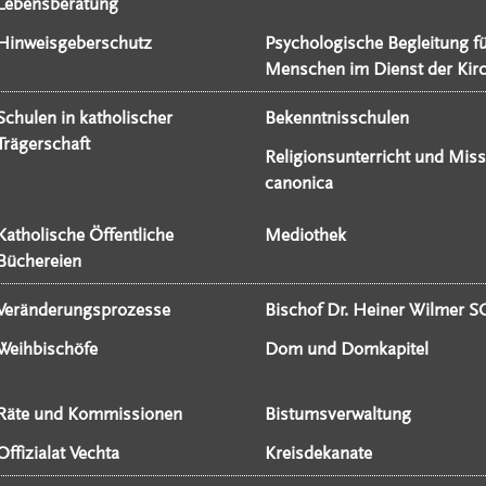
Lebensberatung
Hinweisgeberschutz
Psychologische Begleitung f
Menschen im Dienst der Kir
Schulen in katholischer
Bekenntnisschulen
Trägerschaft
Religionsunterricht und Miss
canonica
Katholische Öffentliche
Mediothek
Büchereien
Veränderungsprozesse
Bischof Dr. Heiner Wilmer S
Weihbischöfe
Dom und Domkapitel
Räte und Kommissionen
Bistumsverwaltung
Offizialat Vechta
Kreisdekanate