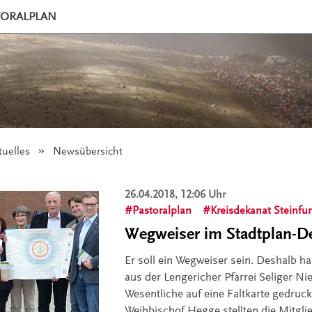
TORALPLAN
tuelles
Angezeigt:
Newsübersicht
26.04.2018, 12:06 Uhr
Pastoralplan
Kreisdekanat Steinfur
Wegweiser im Stadtplan-D
Er soll ein Wegweiser sein. Deshalb h
aus der Lengericher Pfarrei Seliger Nie
Wesentliche auf eine Faltkarte gedruck
Weihbischof Hegge stellten die Mitgli