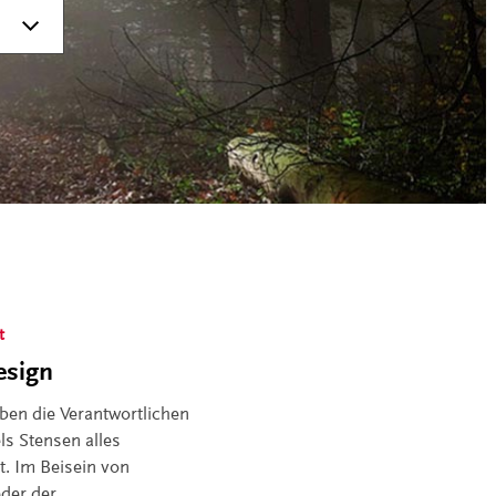
t
esign
aben die Verantwortlichen
ls Stensen alles
t. Im Beisein von
eder der