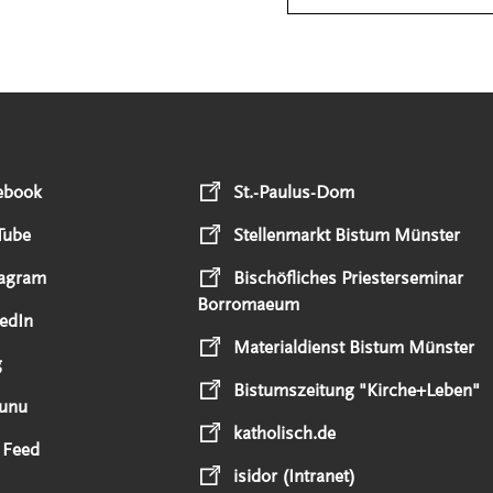
ebook
St.-Paulus-Dom
Tube
Stellenmarkt Bistum Münster
tagram
Bischöfliches Priesterseminar
Borromaeum
edIn
Materialdienst Bistum Münster
g
Bistumszeitung "Kirche+Leben"
unu
katholisch.de
 Feed
isidor (Intranet)