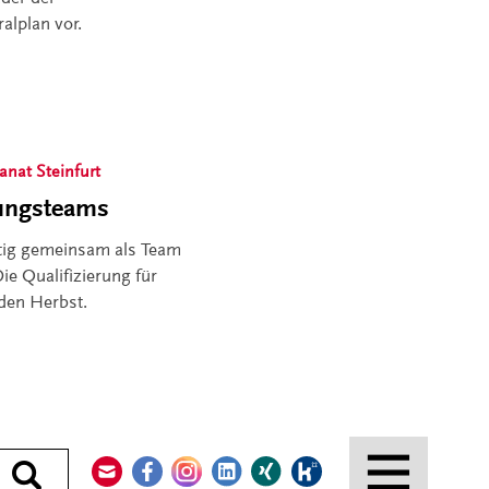
alplan vor.
anat Steinfurt
itungsteams
ftig gemeinsam als Team
ie Qualifizierung für
nden Herbst.
Kontakt
Facebook
Instagram
LinkedIn
Xing
Kununu
Durchsuchen