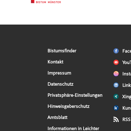
Serviceangebote
Social Media Angebote
Externe Links
Bistumsfinder
Fac
Kontakt
You
Impressum
Ins
Datenschutz
Link
Privatsphäre-Einstellungen
Xin
Hinweisgeberschutz
Kun
Amtsblatt
RSS
Informationen in Leichter