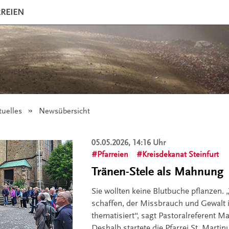
RREIEN
tuelles
Angezeigt:
Newsübersicht
05.05.2026, 14:16 Uhr
Pfarreien
Kreisdekanat Steinfurt
Tränen-Stele als Mahnung
Sie wollten keine Blutbuche pflanzen. 
schaffen, der Missbrauch und Gewalt i
thematisiert“, sagt Pastoralreferent Ma
Deshalb startete die Pfarrei St. Marti