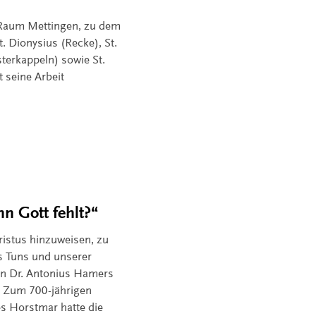
 Raum Mettingen, zu dem
t. Dionysius (Recke), St.
terkappeln) sowie St.
 seine Arbeit
nn Gott fehlt?“
ristus hinzuweisen, zu
 Tuns und unserer
on Dr. Antonius Hamers
. Zum 700-jährigen
es Horstmar hatte die