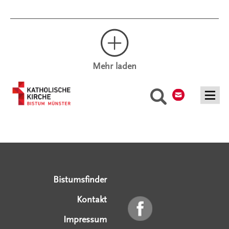
Mehr laden
Kontakt
Suche
Serviceangebote
Social Media Angebote
Externe Links
Bistumsfinder
Kontakt
Impressum