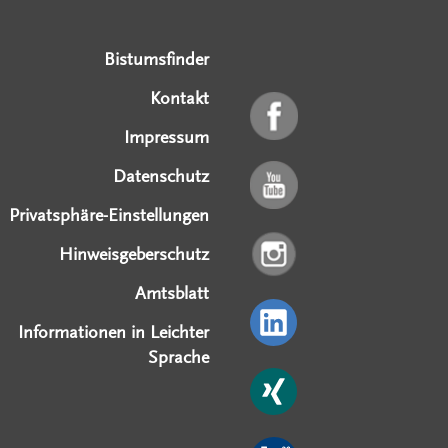
Serviceangebote
Social Media Angebote
Externe Links
Bistumsfinder
Kontakt
Impressum
Datenschutz
Privatsphäre-Einstellungen
Hinweisgeberschutz
Amtsblatt
Informationen in Leichter
Sprache