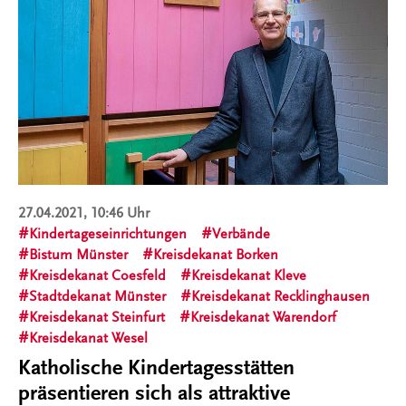
27.04.2021, 10:46 Uhr
Kindertageseinrichtungen
Verbände
Bistum Münster
Kreisdekanat Borken
Kreisdekanat Coesfeld
Kreisdekanat Kleve
Stadtdekanat Münster
Kreisdekanat Recklinghausen
Kreisdekanat Steinfurt
Kreisdekanat Warendorf
Kreisdekanat Wesel
Katholische Kindertagesstätten
präsentieren sich als attraktive